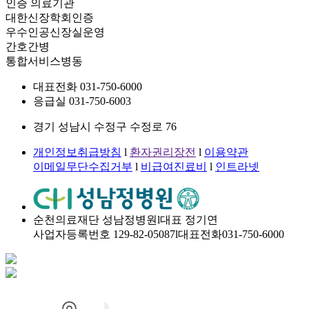
인증 의료기관
대한신장학회인증
우수인공신장실운영
간호간병
통합서비스병동
대표전화
031-750-6000
응급실
031-750-6003
경기 성남시 수정구 수정로 76
개인정보취급방침
l
환자권리장전
l
이용약관
이메일무단수집거부
l
비급여진료비
l
인트라넷
순천의료재단 성남정병원
l
대표 정기연
사업자등록번호 129-82-05087
l
대표전화031-750-6000