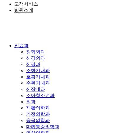
언론보도
· 재활의학과
고객서비스
주요전화번호
예약 서비스
· 가정의학과
병원소개
채용안내
· 응급의학과
· 진료예약
장비소개
· 마취통증의학
· 건강검진예약
과
· 예약확인
· 영상의학과
· 진단검사의학
진료과
과
정형외과
신경외과
의료진
신경과
소화기내과
특성화센터
호흡기내과
· 무릎·어깨내
순환기내과
시경센터
신장내과
· 로봇수술센터
소아청소년과
외과
· 수부·족부센
재활의학과
터
가정의학과
· 최소절개인공
응급의학과
관절센터
마취통증의학과
· 척추뇌신경센
영상의학과