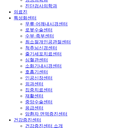
터
진단검사의학과
· 줄기세포치료
의료진
센터
특성화센터
· 심혈관센터
무릎·어깨내시경센터
· 소화기내시경
로봇수술센터
센터
수부·족부센터
최소절개인공관절센터
· 호흡기센터
척추뇌신경센터
· 인공신장센터
줄기세포치료센터
· 외과센터
심혈관센터
· 집중치료센터
소화기내시경센터
· 재활센터
호흡기센터
· 중앙수술센터
인공신장센터
· 응급센터
외과센터
· 암환자 면역
집중치료센터
증진센터
재활센터
중앙수술센터
건강증진센터
응급센터
암환자 면역증진센터
· 건강증진센터
건강증진센터
소개
건강증진센터 소개
· 건강검진 전