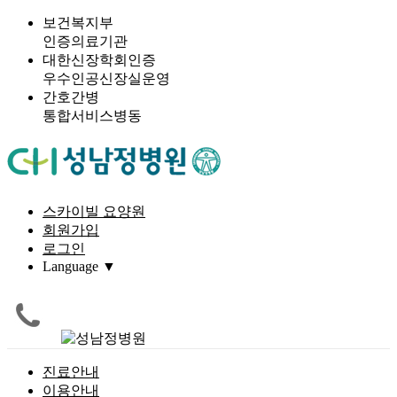
보건복지부
인증의료기관
대한신장학회인증
우수인공신장실운영
간호간병
통합서비스병동
진료과
진료안내
자주하는 질문
병원장 인사말
스카이빌 요양원
· 정형외과
회원가입
입·퇴원 안내
칭찬합니다
미션&비젼&
· 신경외과
핵심가치
로그인
· 신경과
증명서 발급
고객의 소리
Language
▼
· 소화기내과
HISTORY
간호간병통합
성남정병원 유
· 호흡기내과
협력병원
서비스
튜브
· 순환기내과
· 신장내과
성남정병원 이
찾아오시는 길
전문의 상담
· 소아청소년과
야기
진료안내
· 외과
층별안내
건강정보
이용안내