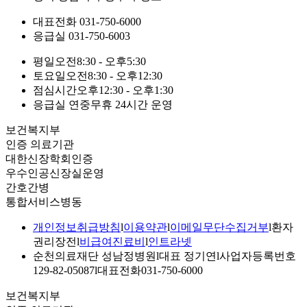
대표전화
031-750-6000
응급실
031-750-6003
평일
오전
8:30
-
오후
5:30
토요일
오전
8:30
-
오후
12:30
점심시간
오후
12:30
-
오후
1:30
응급실 연중무휴 24시간 운영
보건복지부
인증 의료기관
대한신장학회인증
우수인공신장실운영
간호간병
통합서비스병동
개인정보취급방침
l
이용약관
l
이메일무단수집거부
l
환자
권리장전
l
비급여진료비
l
인트라넷
순천의료재단 성남정병원
l
대표 정기연
l
사업자등록번호
129-82-05087
l
대표전화031-750-6000
보건복지부