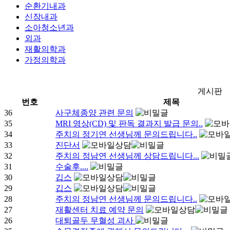
순환기내과
신장내과
소아청소년과
외과
재활의학과
가정의학과
게시판
번호
제목
36
사구체종양 관련 문의
35
MRI 영상(CD) 및 판독 결과지 발급 문의..
34
주치의 정기연 선생님께 문의드립니다..
33
진단서
32
주치의 정남연 선생님께 상담드립니다...
31
수술후....
30
깁스
29
깁스
28
주치의 정남연 선생님께 문의드립니다..
27
재활센터 치료 예약 문의
26
대퇴골두 무혈성 괴사